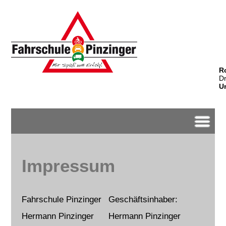
R
Dr
Un
Startseite
Wer wir sind
Impressum
Unsere Standorte
Unsere Ausbildung
Unser Unterricht
Fahrschule Pinzinger
Geschäftsinhaber:
Motorrad
Hermann Pinzinger
Hermann Pinzinger
PKW