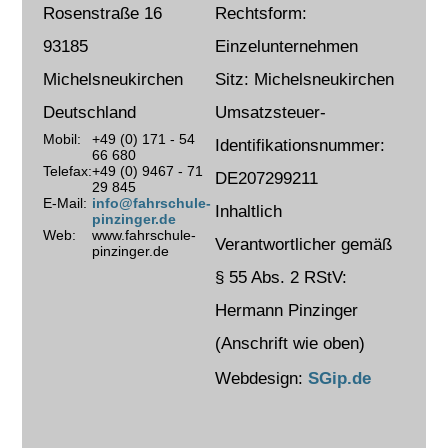
Rosenstraße 16
Rechtsform:
LKW
93185
Einzelunternehmen
Landwirtschaft
Michelsneukirchen
Sitz: Michelsneukirchen
Impressum
Datenschutz
Deutschland
Umsatzsteuer-
Mobil:
+49 (0) 171 - 54
Identifikationsnummer:
66 680
Telefax:
+49 (0) 9467 - 71
DE207299211
29 845
E-Mail:
info@fahrschule-
Inhaltlich
pinzinger.de
Web:
www.fahrschule-
Verantwortlicher gemäß
pinzinger.de
§ 55 Abs. 2 RStV:
Hermann Pinzinger
(Anschrift wie oben)
Webdesign:
SGip.de